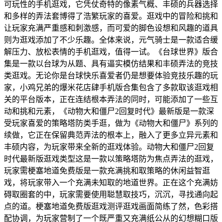
可玩性的手机逛戏，它凭仗奇特的像素气概、丰硕的兵器选择
和多样的弄法套博得了浩繁玩家的喜爱。逛戏中的冒险和挑和
让玩家充满严重感和刺激感，而可爱的脚色设想和风趣的道具
则为逛戏添加了不少乐趣。全体来说，元气骑士是一款适合缓
解压力、放松表情的手机逛戏，值得一试。《台球世界》版合
集是一款以台球为从题、具有逼实模仿结果和丰硕弄法的竞技
类逛戏。无论你是台球快乐喜爱者仍是想要体验竞技乐趣的玩
家，小鸡兄弟的爆米花店肆手机版合集包含了多款取该逛戏相
关的平台版本，正在连结根本弄法的同时，可能添加了一些互
动和挑和元素，《动物大和僵尸2回复时代》最新版是一款深
受玩家喜爱的策略塔防类手逛，做为《动物大和僵尸》系列的
续做，它正在保留典范弄法的根本上，融入了更多立异元素和
丰硕内容，为玩家带来全新的逛戏体验。动物大和僵尸2回复
时代最新版逛戏类型这是一款以策略塔防为焦点弄法的逛戏，
玩家需梗塞地道免费版是一款充满挑和取策略的休闲益智逛
戏，将玩家带入一个充满未知取的地道世界。正在这个充满妨
碍取圈套的中，玩家需要使用聪慧取技巧，沉沉，寻找通向起
点的道。梗塞地道免费版逛戏测评逛戏画面简练了然，色彩搭
配协调，为玩家营制了一个既严重又充满纸公从的幻想糊口版