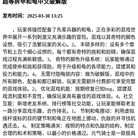
超等拆甲和龟中文破解版
发布时间：2025-03-30 13:25
，玩家将操控配备了先辈兵器的和龟，正在多彩的逛戏世
界中展开一系列刺激又充满乐趣的冒险。逛戏以其奇特的脚色
设想、吸引了浩繁玩家的关心。2。 丰硕多样的：设有多个章
节和上百个细心设想的，每个都有奇特的挑和和妨碍，确保逛
戏过程充满新颖感。3。 奇特的脚色升级系统：玩家能够通过
完成使命和挑和获得励，用于升级和龟的各项能力，提拔其和
役力和能力。4。 无需付隐晦锁内容：做为破解版，逛戏中的
所有脚色、配备和都已解锁，玩家无需额外付费即可享受完整
的逛戏体验。2。 优化逛戏机能：按期修复已知bug，提拔逛
戏流利度和不变性，确保玩家具有最佳的逛戏体验。4。社交
互能：新增老友系统、排行榜等社交功能，让玩家能够取老友
一路分享逛戏乐趣，合作排名。1。 节制和龟挪动：利用虚拟
摇杆或标的目的键节制和龟正在地图上挪动，仇敌的并寻找机
遇还击。4。 制定策略通关：按照的特点和仇敌的结构，制定
合理的和术和策略，以最小的价格通过。元气骑士是一款极具