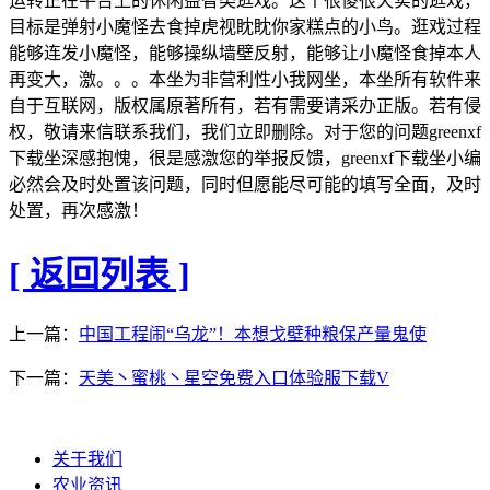
运转正在平台上的休闲益智类逛戏。这个很傻很天实的逛戏，
目标是弹射小魔怪去食掉虎视眈眈你家糕点的小鸟。逛戏过程
能够连发小魔怪，能够操纵墙壁反射，能够让小魔怪食掉本人
再变大，激。。。本坐为非营利性小我网坐，本坐所有软件来
自于互联网，版权属原著所有，若有需要请采办正版。若有侵
权，敬请来信联系我们，我们立即删除。对于您的问题greenxf
下载坐深感抱愧，很是感激您的举报反馈，greenxf下载坐小编
必然会及时处置该问题，同时但愿能尽可能的填写全面，及时
处置，再次感激！
[ 返回列表 ]
上一篇：
中国工程闹“乌龙”！本想戈壁种粮保产量鬼使
下一篇：
天美丶蜜桃丶星空免费入口体验服下载V
关于我们
农业资讯