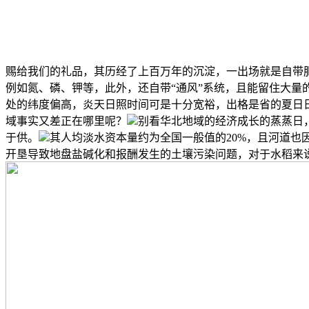
赐给我们的礼品，其历经了上百万年的沉淀，一出场就是自带
例如氮、磷、钾等，此外，还自带“通风”系统，且能留住大量
处的纬度偏高，炎天日照时间可是十分宽裕，出格是省的夏日日
域事实又差正在哪里呢？
别看华北地域的经济成长的蒸蒸日
于供。
其人均淡水资本量约为全国一般值的20%，且河道也
开垦导致地盘盐碱化和报酬发生的土壤污染问题，对于水稻来