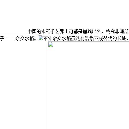
中国的水稻手艺界上可都是鼎鼎出名，终究非洲部
子”——杂交水稻。
不外杂交水稻虽然有浩繁不成替代的长处