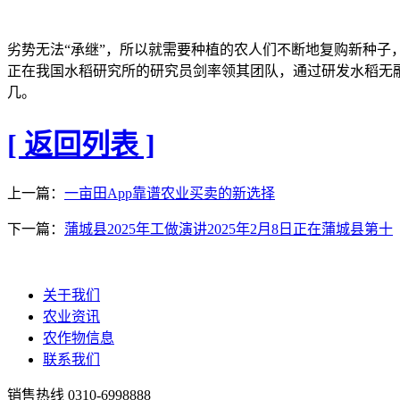
劣势无法“承继”，所以就需要种植的农人们不断地复购新种子
正在我国水稻研究所的研究员剑率领其团队，通过研发水稻无
几。
[ 返回列表 ]
上一篇：
一亩田App靠谱农业买卖的新选择
下一篇：
蒲城县2025年工做演讲2025年2月8日正在蒲城县第十
关于我们
农业资讯
农作物信息
联系我们
销售热线
0310-6998888